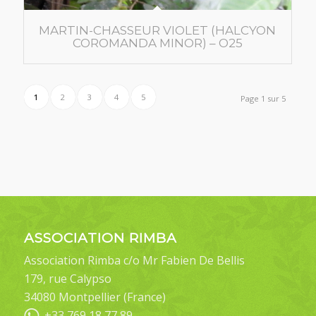
MARTIN-CHASSEUR VIOLET (HALCYON
COROMANDA MINOR) – O25
1
2
3
4
5
Page 1 sur 5
ASSOCIATION RIMBA
Association Rimba c/o Mr Fabien De Bellis
179, rue Calypso
34080 Montpellier (France)
+33 769 18 77 89