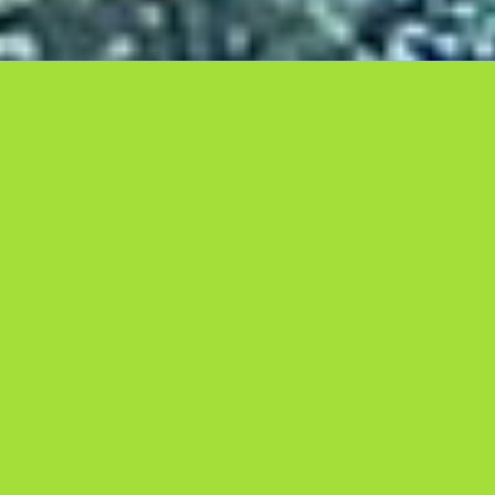
DANS CE CONTEXTE, NOUS SOUHAITONS
AGIR EN CRÉANT UNE RÉSERVE MARINE
QUI SERVIRA DE REFUGE ET DE SITE DE
REPRODUCTION AUX ESPÈCES RÉCIFALES.
La baie de Muaro Duo ne bénéficie
actuellement d’aucun statut officiel.
Néanmoins, avec l’accord des maires des 2
villages les plus proches, Rimba protège
actuellement une surface maritime de 5
hectares ! A terme nous souhaitons étendre
la superficie à 45Ha.