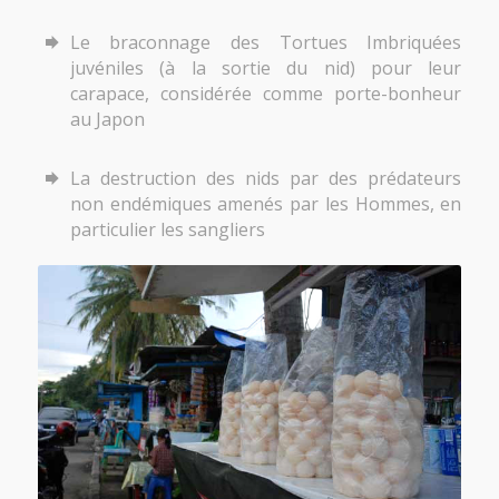
Le braconnage des Tortues Imbriquées
juvéniles (à la sortie du nid) pour leur
carapace, considérée comme porte-bonheur
au Japon
La destruction des nids par des prédateurs
non endémiques amenés par les Hommes, en
particulier les sangliers