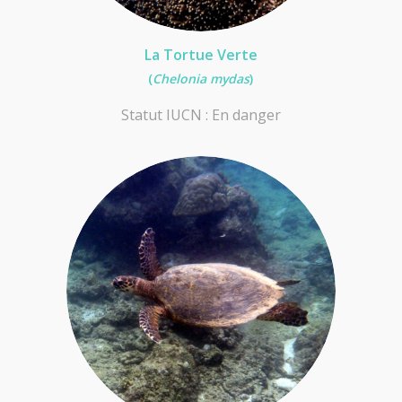
La Tortue Verte
(
Chelonia mydas
)
Statut IUCN : En danger