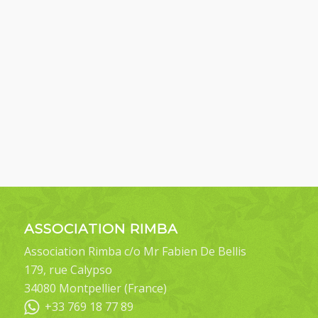
ASSOCIATION RIMBA
Association Rimba c/o Mr Fabien De Bellis
179, rue Calypso
34080 Montpellier (France)
+33 769 18 77 89