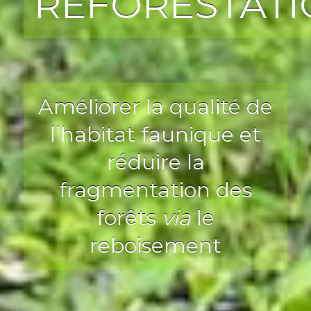
REFORESTAT
Améliorer la qualité de
l’habitat faunique et
réduire la
fragmentation des
forêts
via
le
reboisement