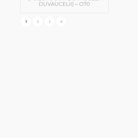
DUVAUCELII) – O70
1
2
3
4