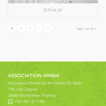
ZITHA SP
1
2
3
›
»
Page 1 sur 1011
ASSOCIATION RIMBA
Association Rimba c/o Mr Fabien De Bellis
179, rue Calypso
34080 Montpellier (France)
+33 769 18 77 89