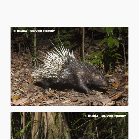
Porc-épic de Sumatra (
Hystrix sumatrae
)