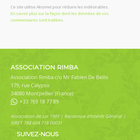
Ce site utilise Akismet pour réduire les indésirables.
En savoir plus sur la façon dont les données de vos
commentaires sont traitées
.
ASSOCIATION RIMBA
Association Rimba c/o Mr Fabien De Bellis
179, rue Calypso
34080 Montpellier (France)
+33 769 18 77 89
Association de Loi 1901 | Reconnue d’Intérêt Général |
SIRET 788 604 718 00031
SUIVEZ-NOUS