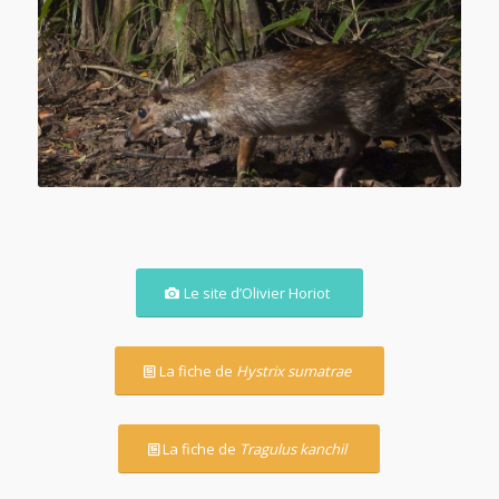
Chevrotain Kanchil (
Tragulus kanchil
)
Le site d’Olivier Horiot
La fiche de
Hystrix sumatrae
La fiche de
Tragulus kanchil