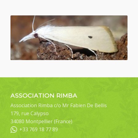
ASSOCIATION RIMBA
Association Rimba c/o Mr Fabien De Bellis
179, rue Calypso
34080 Montpellier (France)
+33 769 18 77 89