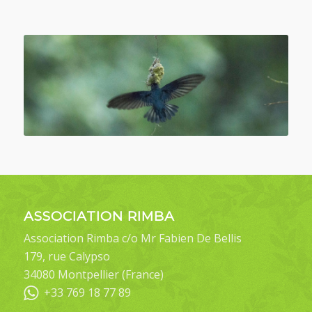
ASSOCIATION RIMBA
Association Rimba c/o Mr Fabien De Bellis
179, rue Calypso
34080 Montpellier (France)
+33 769 18 77 89