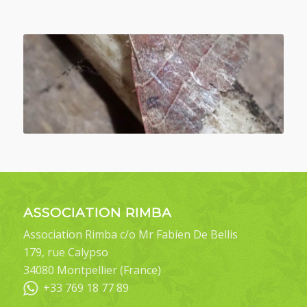
ASSOCIATION RIMBA
Association Rimba c/o Mr Fabien De Bellis
179, rue Calypso
34080 Montpellier (France)
+33 769 18 77 89