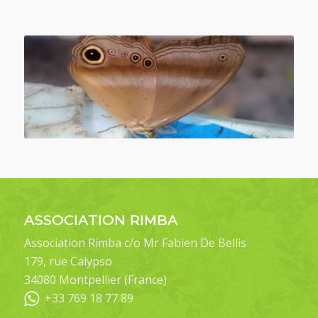
ASSOCIATION RIMBA
Association Rimba c/o Mr Fabien De Bellis
179, rue Calypso
34080 Montpellier (France)
+33 769 18 77 89