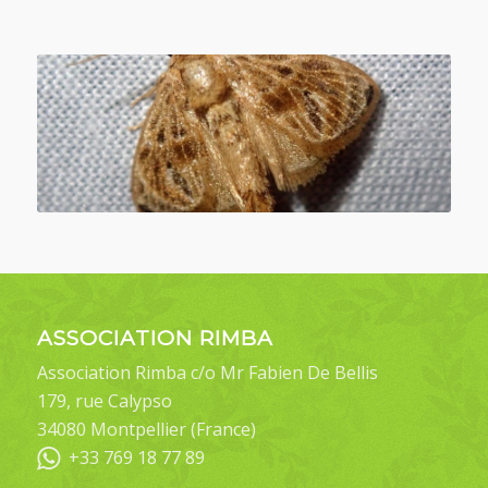
ASSOCIATION RIMBA
Association Rimba c/o Mr Fabien De Bellis
179, rue Calypso
34080 Montpellier (France)
+33 769 18 77 89