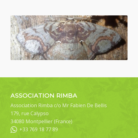
ASSOCIATION RIMBA
Association Rimba c/o Mr Fabien De Bellis
179, rue Calypso
34080 Montpellier (France)
+33 769 18 77 89