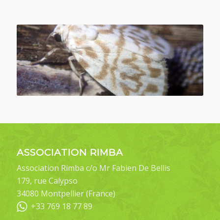
ASSOCIATION RIMBA
Association Rimba c/o Mr Fabien De Bellis
179, rue Calypso
34080 Montpellier (France)
+33 769 18 77 89