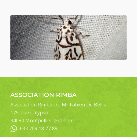
ASSOCIATION RIMBA
Association Rimba c/o Mr Fabien De Bellis
179, rue Calypso
34080 Montpellier (France)
+33 769 18 77 89