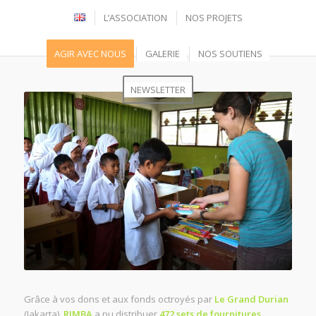
L’ASSOCIATION
NOS PROJETS
AGIR AVEC NOUS
GALERIE
NOS SOUTIENS
NEWSLETTER
Grâce à vos dons et aux fonds octroyés par
Le Grand Durian
(Jakarta),
RIMBA
a pu distribuer
472 sets de fournitures