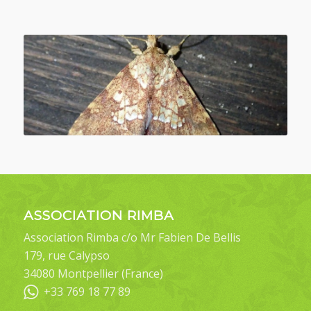
ASSOCIATION RIMBA
Association Rimba c/o Mr Fabien De Bellis
179, rue Calypso
34080 Montpellier (France)
+33 769 18 77 89