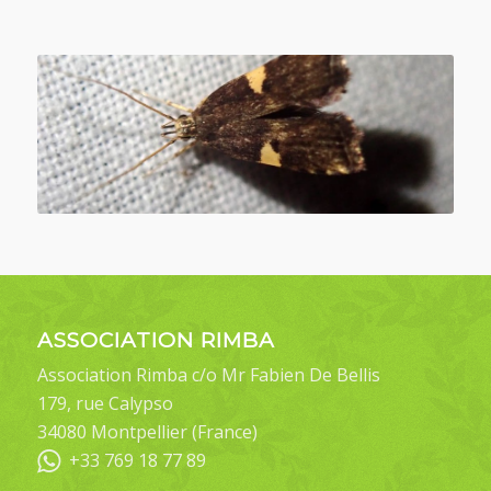
ASSOCIATION RIMBA
Association Rimba c/o Mr Fabien De Bellis
179, rue Calypso
34080 Montpellier (France)
+33 769 18 77 89