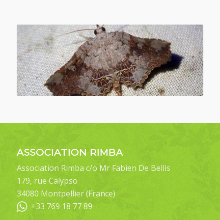
ASSOCIATION RIMBA
Association Rimba c/o Mr Fabien De Bellis
179, rue Calypso
34080 Montpellier (France)
+33 769 18 77 89