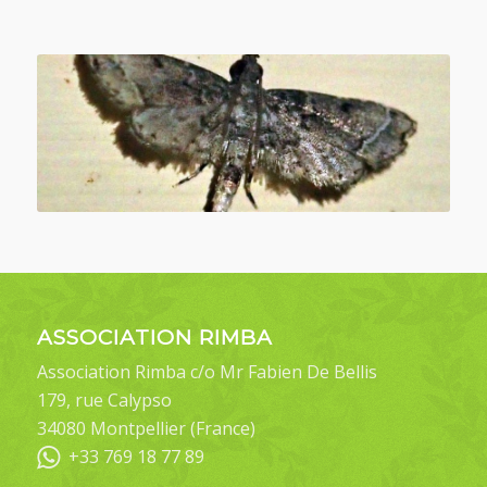
ASSOCIATION RIMBA
Association Rimba c/o Mr Fabien De Bellis
179, rue Calypso
34080 Montpellier (France)
+33 769 18 77 89