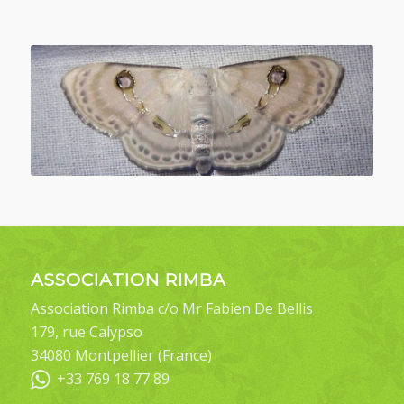
ASSOCIATION RIMBA
Association Rimba c/o Mr Fabien De Bellis
179, rue Calypso
34080 Montpellier (France)
+33 769 18 77 89