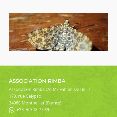
ASSOCIATION RIMBA
Association Rimba c/o Mr Fabien De Bellis
179, rue Calypso
34080 Montpellier (France)
+33 769 18 77 89