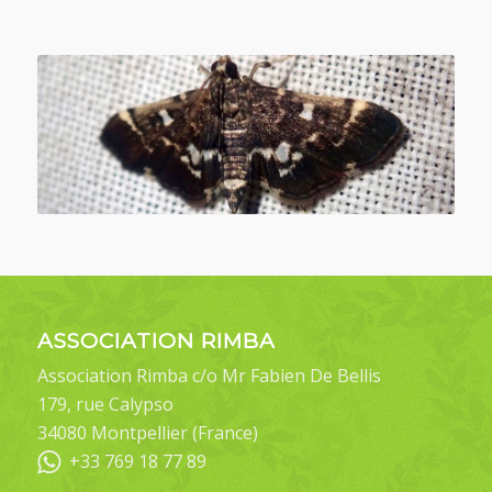
ASSOCIATION RIMBA
Association Rimba c/o Mr Fabien De Bellis
179, rue Calypso
34080 Montpellier (France)
+33 769 18 77 89