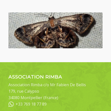
ASSOCIATION RIMBA
Association Rimba c/o Mr Fabien De Bellis
179, rue Calypso
34080 Montpellier (France)
+33 769 18 77 89