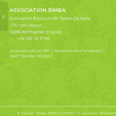
ASSOCIATION RIMBA
Papilio memnon
Association Rimba c/o Mr Fabien De Bellis
anceus (male)
179, rue Calypso
34080 Montpellier (France)
+33 769 18 77 89
Association de Loi 1901 | Reconnue d’Intérêt Général |
SIRET 788 604 718 00031
© Copyright - Rimba - RIMBA ECO-PROJECT || Conception :
Mosaïque S