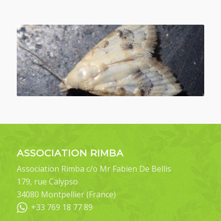
ASSOCIATION RIMBA
Association Rimba c/o Mr Fabien De Bellis
179, rue Calypso
34080 Montpellier (France)
+33 769 18 77 89