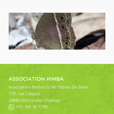
ASSOCIATION RIMBA
Association Rimba c/o Mr Fabien De Bellis
179, rue Calypso
34080 Montpellier (France)
+33 769 18 77 89