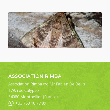
ASSOCIATION RIMBA
Association Rimba c/o Mr Fabien De Bellis
179, rue Calypso
34080 Montpellier (France)
+33 769 18 77 89