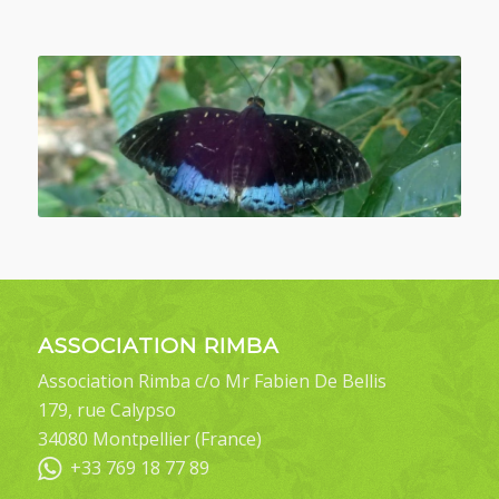
ASSOCIATION RIMBA
Association Rimba c/o Mr Fabien De Bellis
179, rue Calypso
34080 Montpellier (France)
+33 769 18 77 89