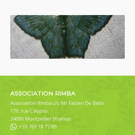
ASSOCIATION RIMBA
Association Rimba c/o Mr Fabien De Bellis
179, rue Calypso
34080 Montpellier (France)
+33 769 18 77 89