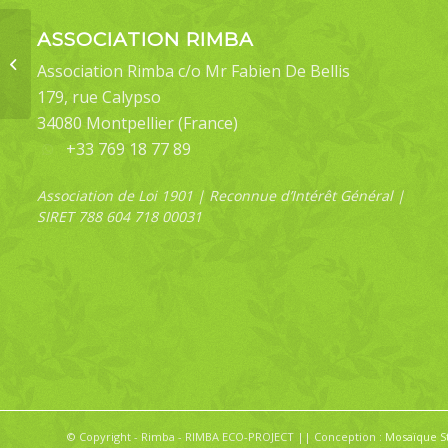
ASSOCIATION RIMBA
Idea hypermnestra
Association Rimba c/o Mr Fabien De Bellis
hera
179, rue Calypso
34080 Montpellier (France)
+33 769 18 77 89
Association de Loi 1901 | Reconnue d’Intérêt Général |
SIRET 788 604 718 00031
© Copyright - Rimba - RIMBA ECO-PROJECT || Conception :
Mosaïque S