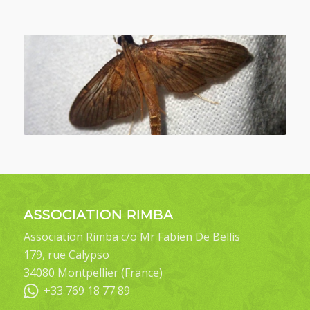
ASSOCIATION RIMBA
Association Rimba c/o Mr Fabien De Bellis
179, rue Calypso
34080 Montpellier (France)
+33 769 18 77 89