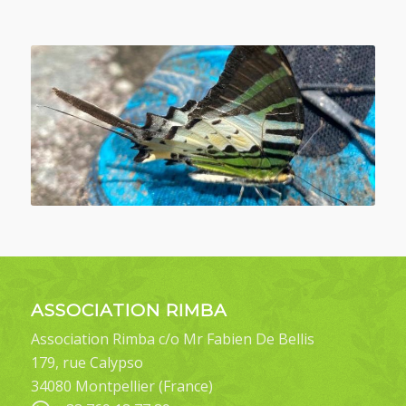
ASSOCIATION RIMBA
Association Rimba c/o Mr Fabien De Bellis
179, rue Calypso
34080 Montpellier (France)