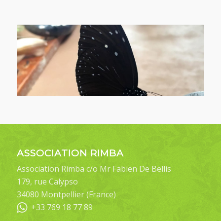
ASSOCIATION RIMBA
Association Rimba c/o Mr Fabien De Bellis
179, rue Calypso
34080 Montpellier (France)
+33 769 18 77 89