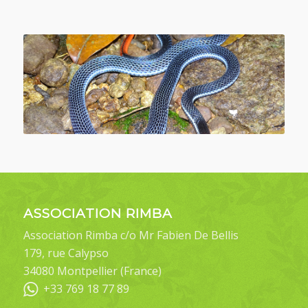
ASSOCIATION RIMBA
Association Rimba c/o Mr Fabien De Bellis
179, rue Calypso
34080 Montpellier (France)
+33 769 18 77 89