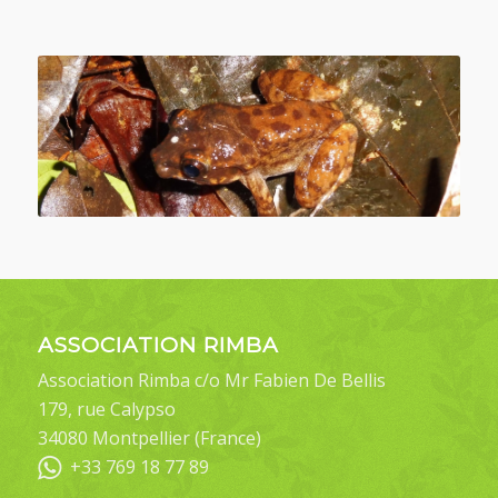
ASSOCIATION RIMBA
Association Rimba c/o Mr Fabien De Bellis
179, rue Calypso
34080 Montpellier (France)
+33 769 18 77 89