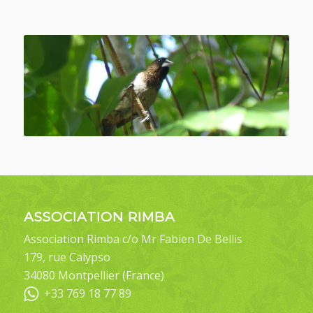
ASSOCIATION RIMBA
Association Rimba c/o Mr Fabien De Bellis
179, rue Calypso
34080 Montpellier (France)
+33 769 18 77 89