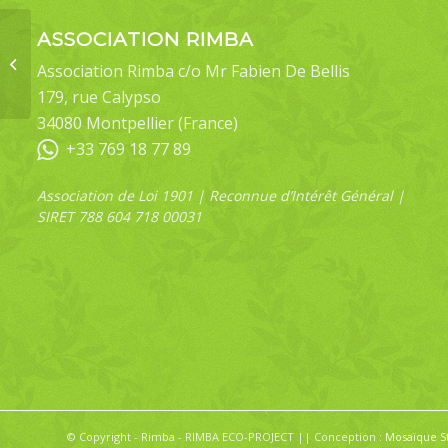
Barbu à joues jaunes
ASSOCIATION RIMBA
(Psilopogon
Association Rimba c/o Mr Fabien De Bellis
chrysopogon
179, rue Calypso
chrysopogon) – O61
34080 Montpellier (France)
+33 769 18 77 89
Association de Loi 1901 | Reconnue d’Intérêt Général |
SIRET 788 604 718 00031
© Copyright - Rimba - RIMBA ECO-PROJECT || Conception :
Mosaïque S