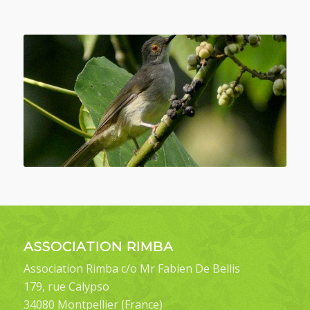
ASSOCIATION RIMBA
Association Rimba c/o Mr Fabien De Bellis
179, rue Calypso
34080 Montpellier (France)