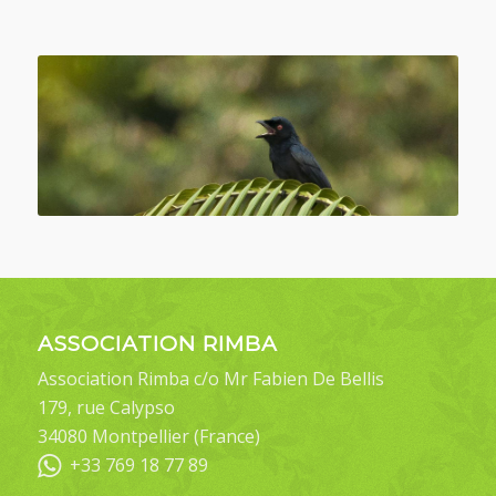
ASSOCIATION RIMBA
Association Rimba c/o Mr Fabien De Bellis
179, rue Calypso
34080 Montpellier (France)
+33 769 18 77 89