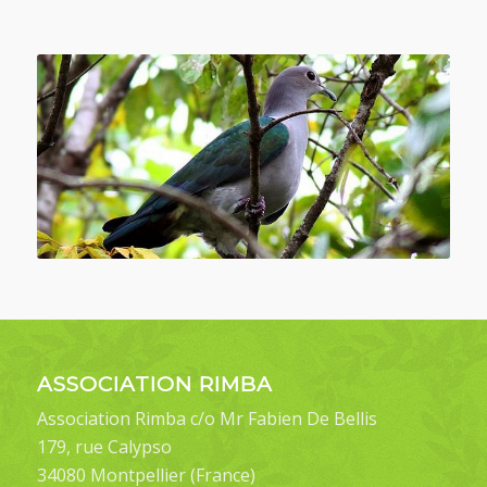
ASSOCIATION RIMBA
Association Rimba c/o Mr Fabien De Bellis
179, rue Calypso
34080 Montpellier (France)