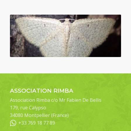
ASSOCIATION RIMBA
Association Rimba c/o Mr Fabien De Bellis
179, rue Calypso
34080 Montpellier (France)
+33 769 18 77 89