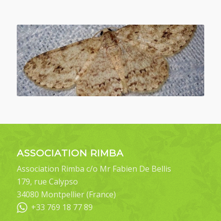
ASSOCIATION RIMBA
Association Rimba c/o Mr Fabien De Bellis
179, rue Calypso
34080 Montpellier (France)
+33 769 18 77 89