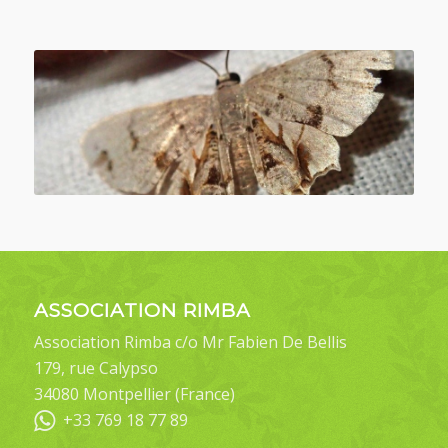
ASSOCIATION RIMBA
Association Rimba c/o Mr Fabien De Bellis
179, rue Calypso
34080 Montpellier (France)
+33 769 18 77 89