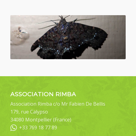
ASSOCIATION RIMBA
Association Rimba c/o Mr Fabien De Bellis
179, rue Calypso
34080 Montpellier (France)
+33 769 18 77 89