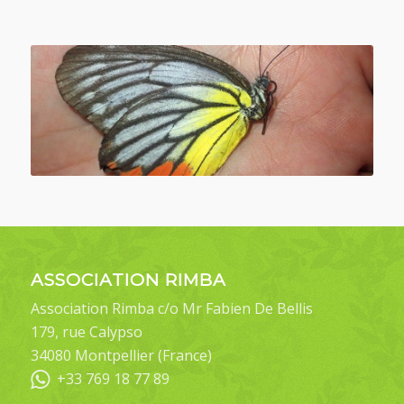
ASSOCIATION RIMBA
Association Rimba c/o Mr Fabien De Bellis
179, rue Calypso
34080 Montpellier (France)
+33 769 18 77 89