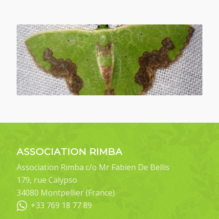
ASSOCIATION RIMBA
Association Rimba c/o Mr Fabien De Bellis
179, rue Calypso
34080 Montpellier (France)
+33 769 18 77 89