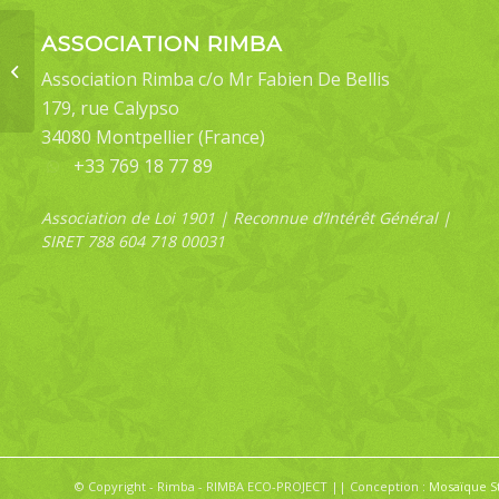
ASSOCIATION RIMBA
Cnaphalocrocis
Association Rimba c/o Mr Fabien De Bellis
medinalis (male)
179, rue Calypso
34080 Montpellier (France)
+33 769 18 77 89
Association de Loi 1901 | Reconnue d’Intérêt Général |
SIRET 788 604 718 00031
© Copyright - Rimba - RIMBA ECO-PROJECT || Conception :
Mosaïque S