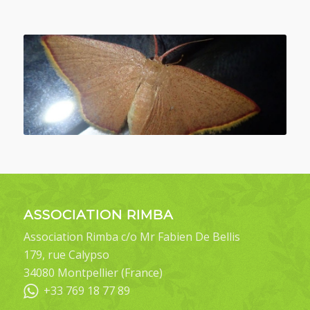
ASSOCIATION RIMBA
Association Rimba c/o Mr Fabien De Bellis
179, rue Calypso
34080 Montpellier (France)
+33 769 18 77 89