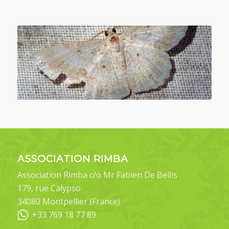
ASSOCIATION RIMBA
Association Rimba c/o Mr Fabien De Bellis
179, rue Calypso
34080 Montpellier (France)
+33 769 18 77 89