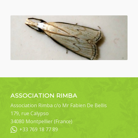
ASSOCIATION RIMBA
Association Rimba c/o Mr Fabien De Bellis
179, rue Calypso
34080 Montpellier (France)
+33 769 18 77 89